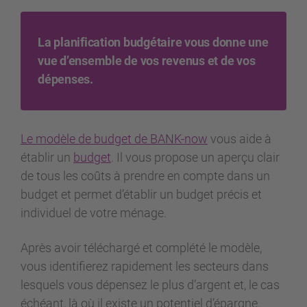
La planification budgétaire vous donne une
vue d’ensemble de vos revenus et de vos
dépenses.
Le modèle de budget de BANK-now
vous aide à
établir un
budget
. Il vous propose un aperçu clair
de tous les coûts à prendre en compte dans un
budget et permet d’établir un budget précis et
individuel de votre ménage.
Après avoir téléchargé et complété le modèle,
vous identifierez rapidement les secteurs dans
lesquels vous dépensez le plus d’argent et, le cas
échéant, là où il existe un potentiel d’épargne.