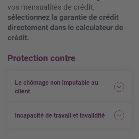
vos mensualités de crédit,
sélectionnez la garantie de crédit
directement dans le calculateur de
crédit.
Protection contre
Le chômage non imputable au
client
Prise en charge des mensualités
Max. CHF 2’000 par mensualité
Incapacité de travail et invalidité
Leistungsumfang
En cas d’invalidité temporaire:
Max. 12 Raten pro Schadenfall
Prise en charge des mensualités