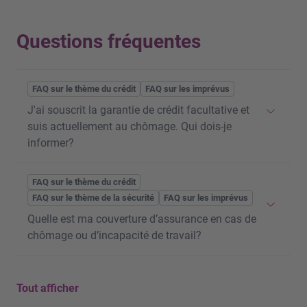
Questions fréquentes
FAQ sur le thème du crédit
FAQ sur les imprévus
J'ai souscrit la garantie de crédit facultative et
suis actuellement au chômage. Qui dois-je
informer?
Si vous avez un
crédit
chez BANK-now et que vous
FAQ sur le thème du crédit
avez perdu votre emploi, appelez-nous sans tarder
FAQ sur le thème de la sécurité
FAQ sur les imprévus
au 0800 40 40 42. Nous ferons immédiatement
Quelle est ma couverture d’assurance en cas de
parvenir une déclaration de sinistre à l’assurance
chômage ou d’incapacité de travail?
afin que celle-ci puisse examiner votre cas. Nous
vous parlerons également de la suite de la
La garantie des mensualités en cas de décès est
procédure.
Tout afficher
déjà incluse gratuitement dans toutes les solutions
Veuillez noter que toutes les prétentions au titre des
de financement de CREDIT-now. En outre, lors du