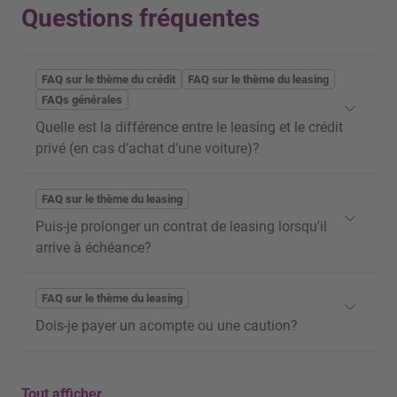
Questions fréquentes
FAQ sur le thème du crédit
FAQ sur le thème du leasing
FAQs générales
Quelle est la différence entre le leasing et le crédit
privé (en cas d’achat d’une voiture)?
Avec le produit de
leasing
LEASE-now, vous payez
FAQ sur le thème du leasing
une mensualité pour l’utilisation du véhicule
Puis-je prolonger un contrat de leasing lorsqu'il
pendant toute la durée du contrat, comme pour la
arrive à échéance?
location d’un logement, BANK-now étant seule
propriétaire du véhicule. La mensualité est calculée
Dans la plupart des cas, un contrat de
leasing
peut
FAQ sur le thème du leasing
à partir du prix d’achat au comptant, du kilométrage
être prolongé à des conditions avantageuses. Avant
annuel, de la durée du leasing, du taux d’intérêt de
Dois-je payer un acompte ou une caution?
la prolongation de contrat, prenez contact avec
leasing ainsi que de la valeur résiduelle
BANK-now par téléphone au 0800 40 40 43, afin que
correspondante. À la fin du contrat, le véhicule doit
En cas de
financement du véhicule
, un acompte de
nous puissions examiner les possibilités qui
être restitué au concessionnaire ou peut être acheté
Tout afficher
50 % maximum du prix d'achat peut être versé à