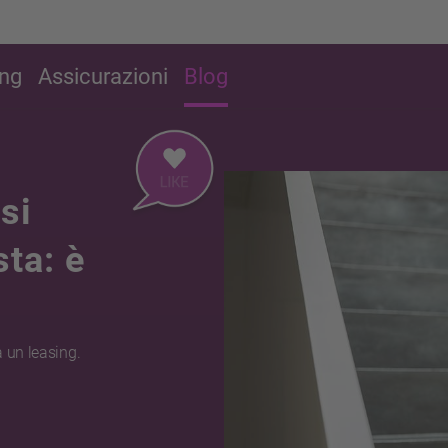
ing
Assicurazioni
Blog
si
sta: è
 a un leasing.