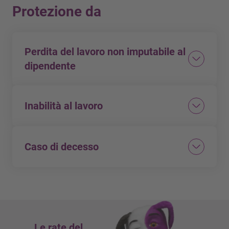
Protezione da
Perdita del lavoro non imputabile al
dipendente
Copertura delle rate mensili
Max. CHF 2’000 per rata
Inabilità al lavoro
Ambito della prestazione
In caso di inabilità temporanea:
Max. 12 rate per sinistro
Copertura delle rate mensili
Caso di decesso
Max. 24 rate per l’intera durata del contratto
Max. CHF 2’000 per rata
Copertura delle rate di leasing in essere
Ambito della prestazione
Copertura del valore residuo
Max. 12 rate per sinistro
Max. CHF 100’000 per contratto di leasing
Max. 24 rate per l’intera durata del contratto
Le rate del