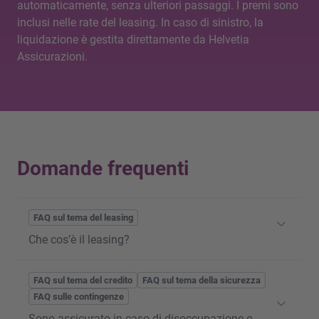
automaticamente, senza ulteriori passaggi. I premi sono
inclusi nelle rate del leasing. In caso di sinistro, la
liquidazione è gestita direttamente da Helvetia
Assicurazioni.
Domande frequenti
FAQ sul tema del leasing
Che cos’è il leasing?
Il
leasing
è una forma moderna e attuale di
FAQ sul tema del credito
FAQ sul tema della sicurezza
finanziamento. Attualmente più di un’auto nuova su
FAQ sulle contingenze
due viene finanziata con un
leasing
. Il
leasing
è
Sono assicurato in caso di disoccupazione o