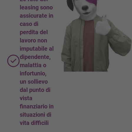
In caso di inabilità permanente:
leasing sono
Copertura del debito residuo fino a max. CHF
assicurate in
100’000
caso di
perdita del
lavoro non
imputabile al
dipendente,
malattia o
infortunio,
un sollievo
dal punto di
vista
finanziario in
situazioni di
vita difficili