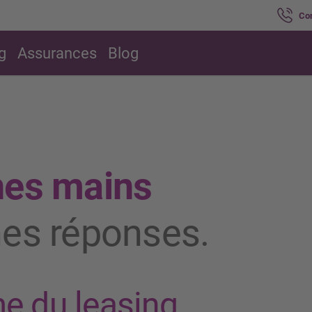
Co
g
Assurances
Blog
nes mains
nes réponses.
me du leasing