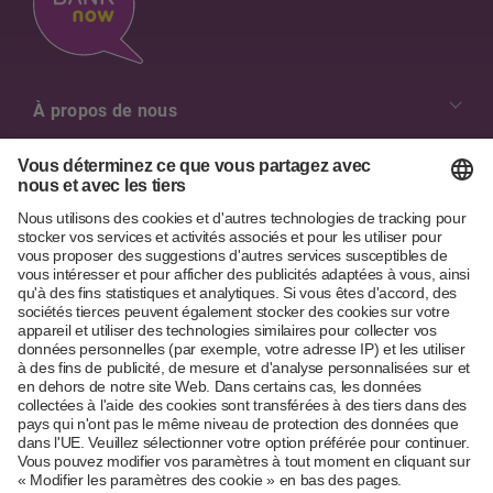
À propos de nous
Nos valeurs
Aperçu des contacts
Emplois & Carrière
Contact
Diversité & Inclusion
Aide & Services
Formulaire de contact
Conseil d'administration & Direction générale
Questions fréquentes
Agences
Rapports annuels
FR
DE
IT
PT
EN
S'inscrire à la newsletter
Médias
Partenaires
© 2026 BANK-now
Déclarations relative à la protection des données et conditions
d’utilisation