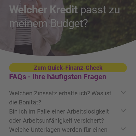
Welcher Kredit
passt zu
meinem Budget?
Zum Quick-Finanz-Check
FAQs -
Ihre häufigsten Fragen
Welchen Zinssatz erhalte ich? Was ist
die Bonität?
Der effektive Zinssatz wird anhand der
Bin ich im Falle einer Arbeitslosigkeit
Bonität berechnet und nach der
oder Arbeitsunfähigkeit versichert?
Antragsprüfung dem Kreditnehmer
Bei allen Finanzierungslösungen von
Welche Unterlagen werden für einen