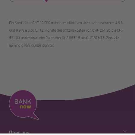
Ein Kredit über CHF 10’000 mit einem effektiven Jahreszins zwischen 4.9 %
und 9.9 % ergibt für 12 Monate Gesamtzinskosten von CHF 261.80 bis CHF
521.00 und monatliche Raten von CHF 855.15 bis CHF 876.75. Zinssatz
abhängig von Kundenbonität.
Über uns