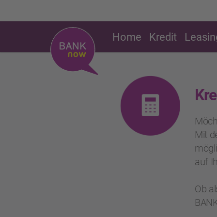
Home
Kredit
Leasin
Kre
Möcht
Mit d
mögli
auf I
Ob al
BANK-