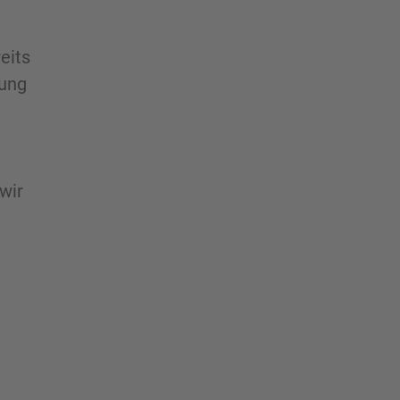
eits
lung
wir