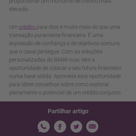
proporcionar um montante de crédito mais
elevado.
Um
crédito
para dois é muito mais do que uma
transação puramente financeira. É uma
expressão de confiança e de objetivos comuns
que o casal persegue. Com as soluções
personalizadas do BANK-now, tem a
oportunidade de colocar o seu futuro financeiro
numa base sólida. Aproveite esta oportunidade
para obter conselhos sobre como explorar
plenamente o potencial de um crédito conjunto.
Partilhar artigo