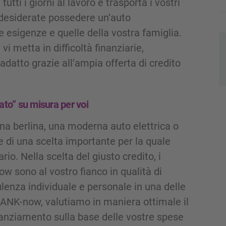
tti i giorni al lavoro e trasporta i vostri
 desiderate possedere un’auto
 esigenze e quelle della vostra famiglia.
i metta in difficoltà finanziarie,
datto grazie all’ampia offerta di credito
nato” su misura per voi
na berlina, una moderna auto elettrica o
e di una scelta importante per la quale
io. Nella scelta del giusto credito, i
now sono al vostro fianco in qualità di
lenza individuale e personale in una delle
 BANK-now, valutiamo in maniera ottimale il
nanziamento sulla base delle vostre spese