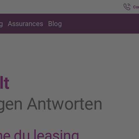
Co
g
Assurances
Blog
lt
igen Antworten
me du leasing