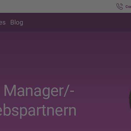
Co
es
Blog
k Manager/-
iebspartnern