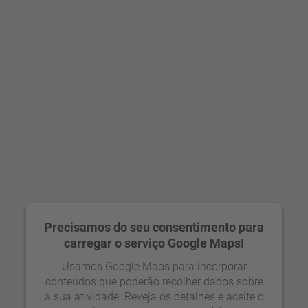
Precisamos do seu consentimento para
Conselhos de crédito na cidade de Zurique –
carregar o serviço Google Maps!
aconselhamento personalizado no
Usamos Google Maps para incorporar
conteúdos que poderão recolher dados sobre
coração de Zurique
a sua atividade. Reveja os detalhes e aceite o