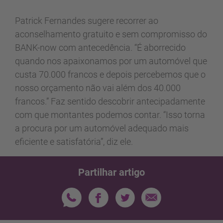
Patrick Fernandes sugere recorrer ao
aconselhamento gratuito e sem compromisso do
BANK-now com antecedência. “É aborrecido
quando nos apaixonamos por um automóvel que
custa 70.000 francos e depois percebemos que o
nosso orçamento não vai além dos 40.000
francos.” Faz sentido descobrir antecipadamente
com que montantes podemos contar. “Isso torna
a procura por um automóvel adequado mais
eficiente e satisfatória”, diz ele.
Partilhar artigo