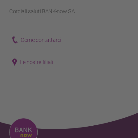
Cordiali saluti BANK-now SA
Come contattarci
Le nostre filiali