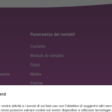
Panoramica dei contatti
Contatto
Modulo di contatto
Filiali
nerale
Media
Partner