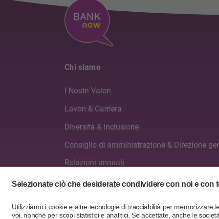
Chi siamo
I Nostri Valori
Lavori & Carriera
Diversità & Inclusione
Consiglio di amministrazione & Direzione ge
Relazioni annuali