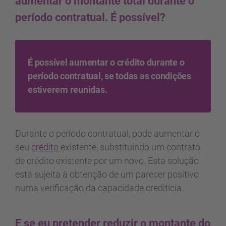
aumentar o montante total durante o
período contratual. É possível?
É possível aumentar o crédito durante o
período contratual, se todas as condições
estiverem reunidas.
Durante o período contratual, pode aumentar o
seu
crédito
existente, substituindo um contrato
de crédito existente por um novo. Esta solução
está sujeita à obtenção de um parecer positivo
numa verificação da capacidade creditícia.
E se eu pretender reduzir o montante do