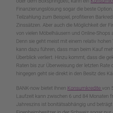
oder dem Boxspringbett, kann ein
Konsumkr
Finanzierungslösung sogar die beste Option. 
Teilzahlung zum Beispiel, profitieren Barkre
Zinssätzen. Aber auch die Möglichkeit der F
von vielen Möbelhäusern und Online-Shops an
Denn sie geht meist mit einem relativ hohe
kann dazu führen, dass man beim Kauf mehr
Überblick verliert. Hinzu kommt, dass die g
Raten bis zur Überweisung der letzten Rate 
hingegen geht sie direkt in den Besitz des Kä
BANK-now bietet Ihnen
Konsumkredite
von 
Laufzeit kann zwischen 6 und 84 Monaten fr
Jahreszins ist bonitätsabhängig und beträgt
Eigenheimbesitzer in der Schweiz sogar nur 4