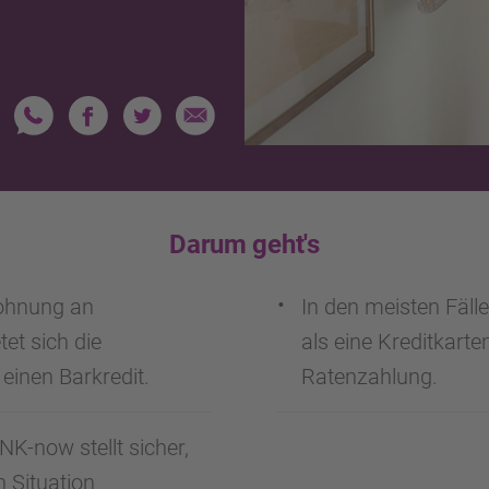
Darum geht's
Wohnung an
In den meisten Fälle
tet sich die
als eine Kreditkarte
einen Barkredit.
Ratenzahlung.
K-now stellt sicher,
n Situation