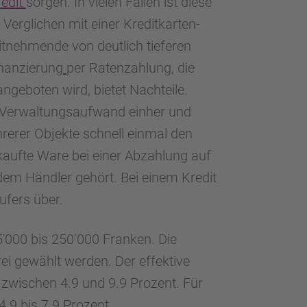
edit
sorgen. In vielen Fällen ist diese
Verglichen mit einer Kreditkarten-
ditnehmende von deutlich tieferen
inanzierung
per Ratenzahlung, die
geboten wird, bietet Nachteile.
n Verwaltungsaufwand einher und
erer Objekte schnell einmal den
ekaufte Ware bei einer Abzahlung auf
dem Händler gehört. Bei einem Kredit
ufers über.
5'000 bis 250’000 Franken. Die
ei gewählt werden. Der effektive
 zwischen 4.9 und 9.9 Prozent. Für
.9 bis 7.9 Prozent.