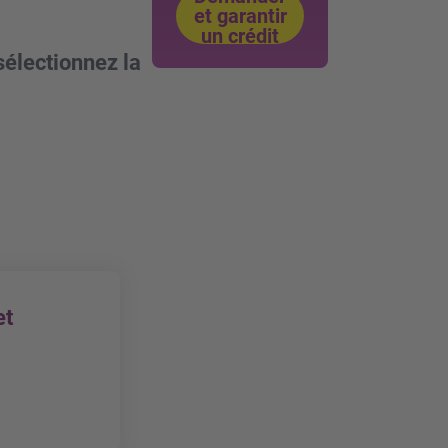
et garantir
un crédit
sélectionnez la
et