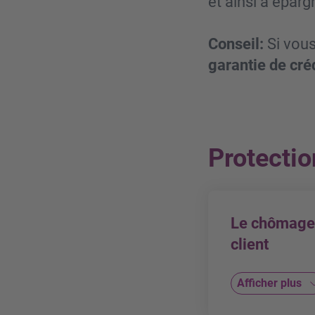
et ainsi à épar
Conseil:
Si vous
garantie de cré
Protectio
Le chômage 
client
Afficher plus