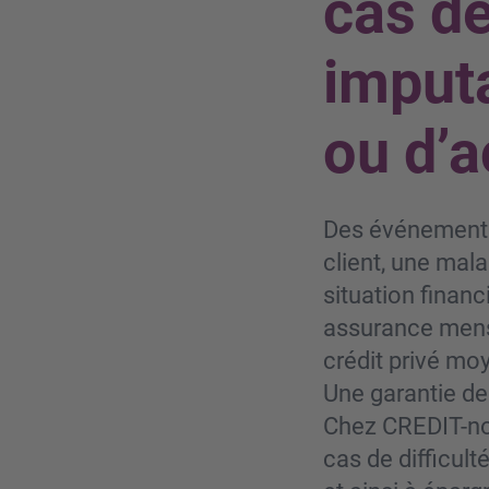
cas d
imputa
ou d’a
Des événements
client, une mal
situation financ
assurance mensu
crédit privé mo
Une garantie de
Chez CREDIT-no
cas de difficult