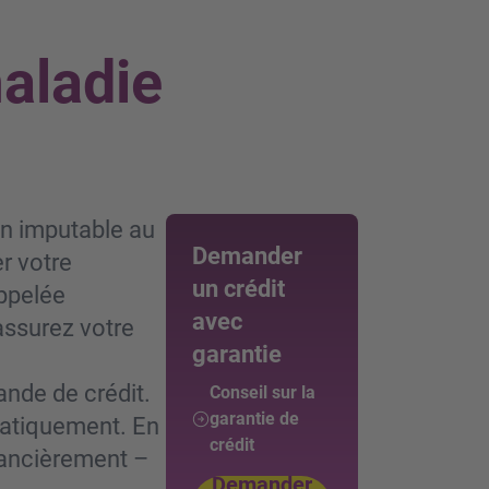
maladie
n imputable au
Demander
r votre
un crédit
appelée
avec
assurez votre
garantie
ande de crédit.
Conseil sur la
garantie de
matiquement. En
crédit
inancièrement –
Demander