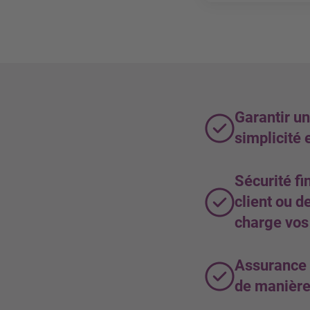
Prise en cha
Max. CHF 2’0
Leistungsumfan
Max. 12 Rate
Max. 24 Rate
Vertragslaufz
Garantir un
simplicité 
Sécurité fi
client ou d
charge vos
Assurance c
de manière