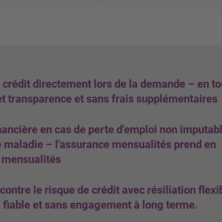
rge des mensualités
En cas d’invalidité temporaire:
Prise en charge des mens
00 par mensualité
Max. CHF 2’000 par mensu
g
Etendue des prestations
n pro Schadenfall
Max. 12 mensualités par s
n über die gesamte
Max. 24 mensualités pour 
eit
 crédit directement lors de la demande – en to
durée du contrat
et transparence et sans frais supplémentaires
En cas d’invalidité durable:
Prise en charge du solde d
nancière en cas de perte d'emploi non imputab
jusqu’à hauteur de CHF 1
e maladie – l'assurance mensualités prend en
 mensualités
ontre le risque de crédit avec résiliation flexi
 fiable et sans engagement à long terme.