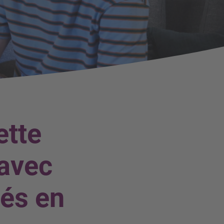
ette
 avec
tés en