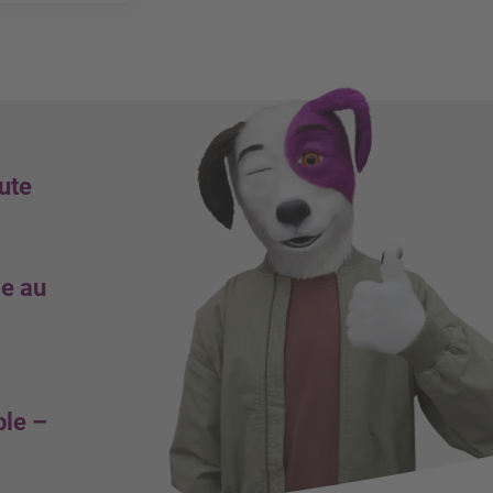
ualités
alité
inistre
toute la
ute
e dette
le au
00’000
ble –