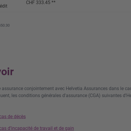
CHF 333.45 **
édit
450.30
oir
 assurance conjointement avec Helvetia Assurances dans le ca
quent, les conditions générales d'assurance (CGA) suivantes d'H
cas de décès
as d’incapacité de travail et de gain