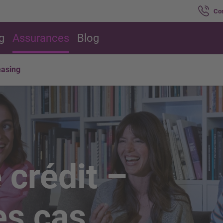
Co
g
Assurances
Blog
easing
 crédit –
es cas