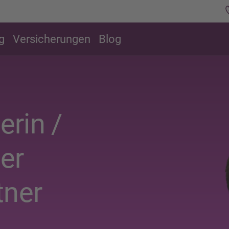
g
Versicherungen
Blog
rin /
er
tner